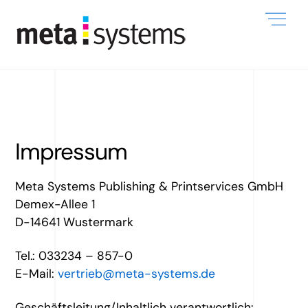
Skip
Me
to
content
Impressum
Meta Systems Publishing & Printservices GmbH
Demex-Allee 1
D-14641 Wustermark
Tel.: 033234 – 857-0
E-Mail:
vertrieb@meta-systems.de
Geschäftsleitung/Inhaltlich verantwortlich: